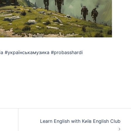
sia #українськамузика #probasshardi
App
eads
hare
Learn English with Київ English Club