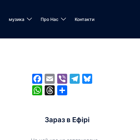
музика
Про Нас
Контакти
Facebook
Email
Viber
Telegram
Bluesky
WhatsApp
Threads
Share
Зараз в Ефірі