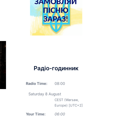
Радіо-годинник
Radio Time:
08
:
00
Saturday 8 August
CEST (Warsaw,
Europe) [UTC+2]
Your Time:
06
:
00