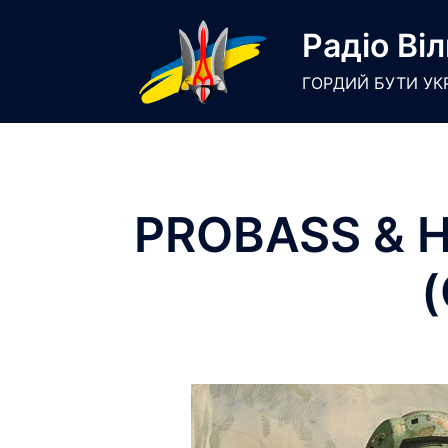
Skip
Радіо Віл
to
content
ГОРДИЙ БУТИ УК
PROBASS & 
(