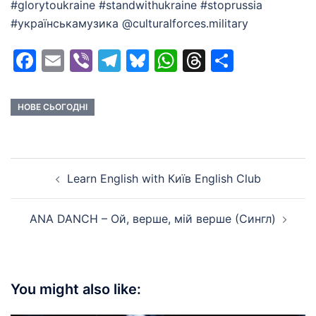
#glorytoukraine #standwithukraine #stoprussia
#українськамузика @culturalforces.military
Facebook
Email
Viber
Telegram
Bluesky
WhatsApp
Threads
Share
НОВЕ СЬОГОДНІ
Post
Learn English with Київ English Club
navigation
ANA DANCH – Ой, верше, мій верше (Сингл)
You might also like: