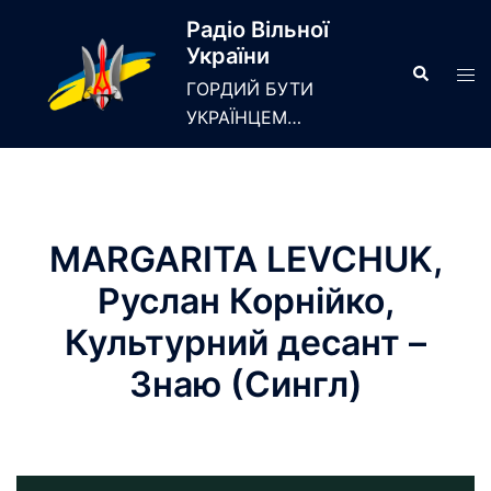
Skip
Радіо Вільної
to
України
content
Search
Tog
ГОРДИЙ БУТИ
men
УКРАЇНЦЕМ…
MARGARITA LEVCHUK,
Руслан Корнійко,
Культурний десант –
Знаю (Сингл)