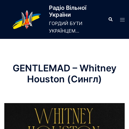
Skip
Радіо Вільної
to
України
content
Search
Tog
ГОРДИЙ БУТИ
men
УКРАЇНЦЕМ…
GENTLEMAD – Whitney
Houston (Сингл)