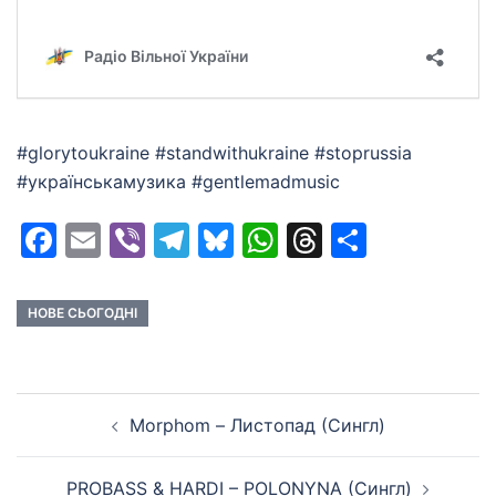
#glorytoukraine #standwithukraine #stoprussia
#українськамузика #gentlemadmusic
Facebook
Email
Viber
Telegram
Bluesky
WhatsApp
Threads
Share
НОВЕ СЬОГОДНІ
Post
Morphom – Листопад (Сингл)
navigation
PROBASS & HARDI – POLONYNA (Сингл)