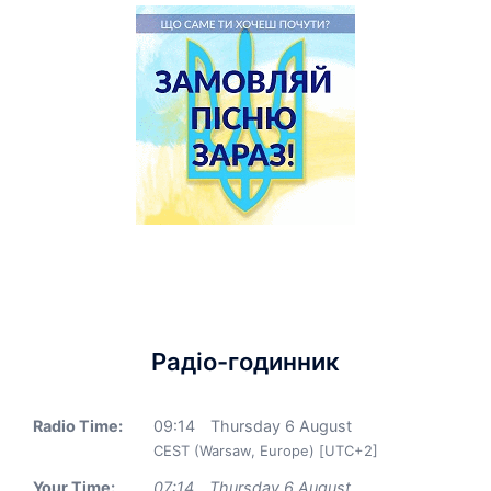
Радіо-годинник
Radio Time:
09
:
14
Thursday 6 August
CEST (Warsaw, Europe) [UTC+2]
Your Time:
07
:
14
Thursday 6 August