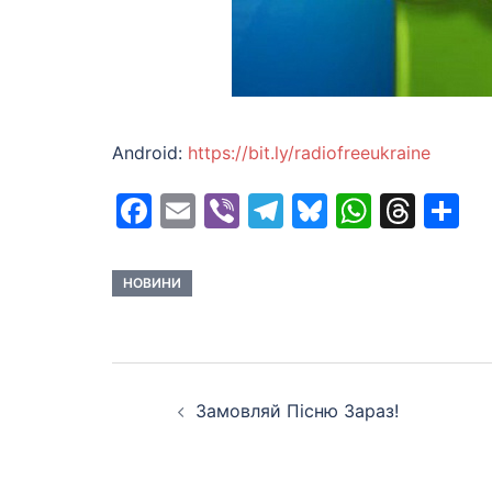
Android:
https://bit.ly/radiofreeukraine
Facebook
Email
Viber
Telegram
Bluesky
Whats
Thr
S
НОВИНИ
Post
Замовляй Пiсню Зараз!
navigation