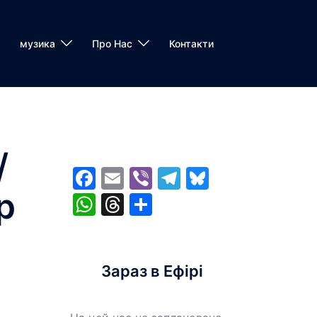
музика
Про Нас
Контакти
/
Facebook
Email
Viber
Telegram
Bluesky
p
WhatsApp
Threads
Share
Зараз в Ефірі