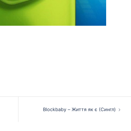
App
eads
hare
Blockbaby – Життя як є (Сингл)