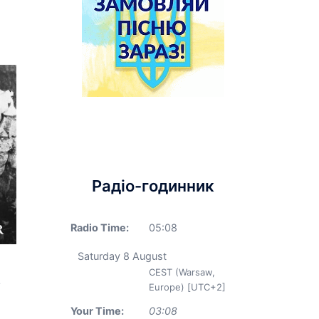
Радіо-годинник
Radio Time:
05
:
08
Saturday 8 August
CEST (Warsaw,
y
Europe) [UTC+2]
Your Time:
03
:
08