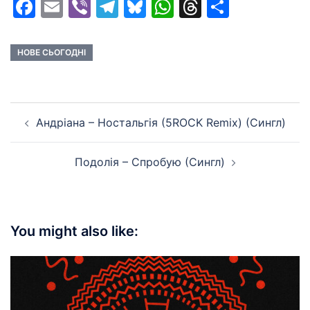
Facebook
Email
Viber
Telegram
Bluesky
WhatsApp
Threads
Share
НОВЕ СЬОГОДНІ
Post
Андріана – Ностальгія (5ROCK Remix) (Сингл)
navigation
Подолія – Спробую (Сингл)
You might also like: