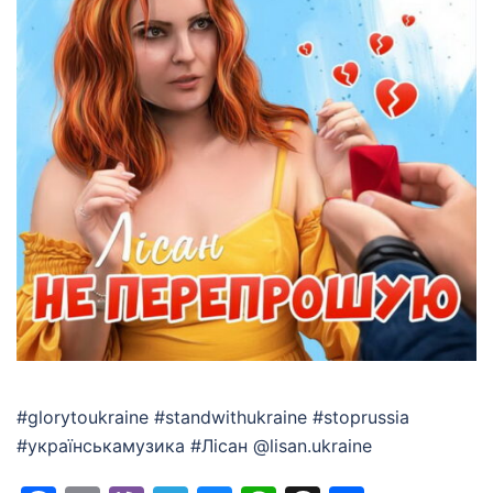
#glorytoukraine #standwithukraine #stoprussia
#українськамузика #Лісан @lisan.ukraine