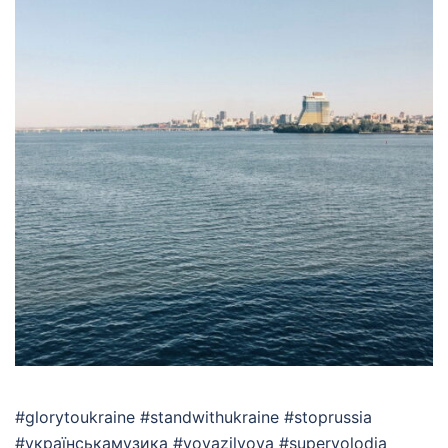
#glorytoukraine #standwithukraine #stoprussia
#українськамузика #vovazilvova #supervolodia