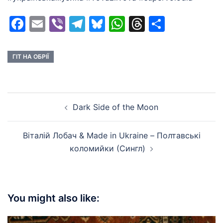
Facebook
Email
Viber
Telegram
Bluesky
WhatsApp
Threads
Share
ГІТ НА ОБРІЇ
Post
Dark Side of the Moon
navigation
Віталій Лобач & Made in Ukraine – Полтавські
коломийки (Сингл)
You might also like: