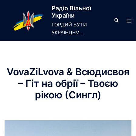
Skip
Радіо Вільної
to
України
content
Search
Tog
ГОРДИЙ БУТИ
men
УКРАЇНЦЕМ…
VovaZiLvova & Всюдисвоя
– Гіт на обрії – Твоєю
рікою (Сингл)