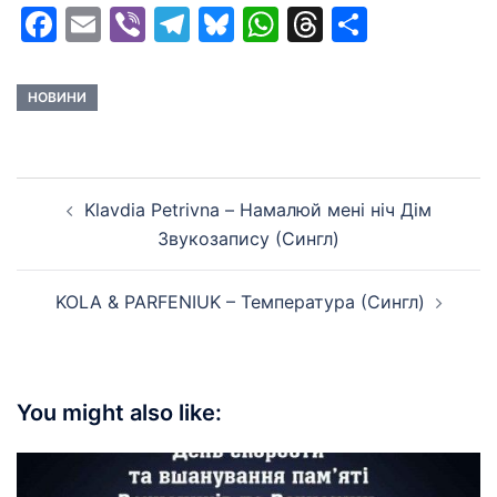
Facebook
Email
Viber
Telegram
Bluesky
WhatsApp
Threads
Share
НОВИНИ
Post
Klavdia Petrivna – Намалюй мені ніч Дім
navigation
Звукозапису (Сингл)
KOLA & PARFENIUK – Температура (Сингл)
You might also like: