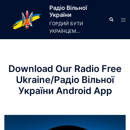
Skip
Радіо Вільної
to
України
content
Search
Tog
ГОРДИЙ БУТИ
men
УКРАЇНЦЕМ…
Download Our Radio Free
Ukraine/Радіо Вільної
України Android App