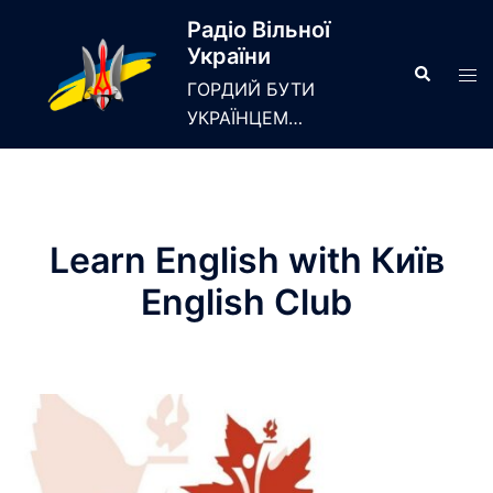
Skip
Радіо Вільної
to
України
content
Search
Tog
ГОРДИЙ БУТИ
men
УКРАЇНЦЕМ…
Learn English with Київ
English Club