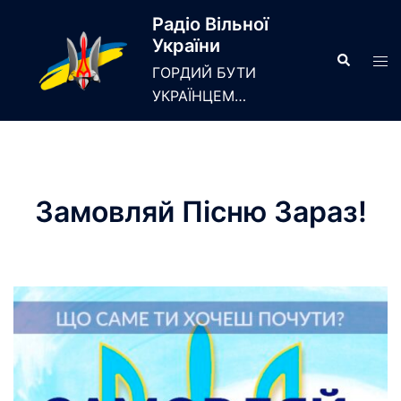
Skip
Радіо Вільної
to
України
content
Search
Tog
ГОРДИЙ БУТИ
men
УКРАЇНЦЕМ…
Замовляй Пiсню Зараз!