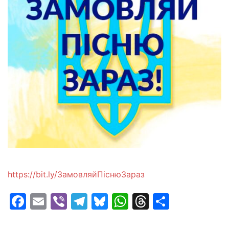
https://bit.ly/ЗамовляйПiснюЗараз
Facebook
Email
Viber
Telegram
Bluesky
WhatsApp
Threads
Share