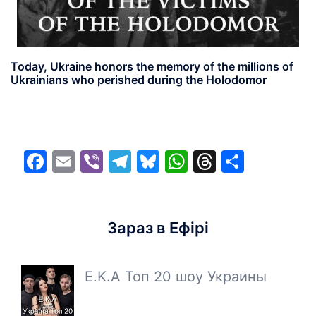
Today, Ukraine honors the memory of the millions of
Ukrainians who perished during the Holodomor
Facebook
Email
Viber
Telegram
Bluesky
WhatsApp
Threads
Share
Зараз в Ефірі
E.K.A Топ 20 шоу Украины