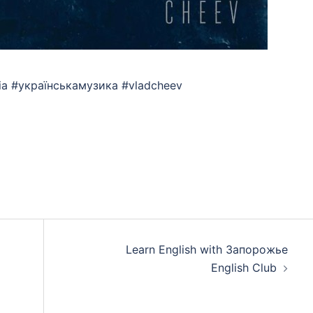
sia #українськамузика #vladcheev
App
eads
hare
Learn English with Запорожье
English Club