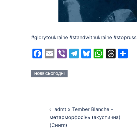
#glorytoukraine #standwithukraine #stoprus
Facebook
Email
Viber
Telegram
Bluesky
Whats
Thr
S
НОВЕ СЬОГОДНІ
Post
admt x Tember Blanche –
navigation
метарморфосінь (акустична)
(Сингл)