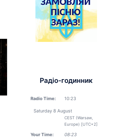
Радіо-годинник
Radio Time:
10
:
23
Saturday 8 August
CEST (Warsaw,
Europe) [UTC+2]
Your Time:
08
:
23