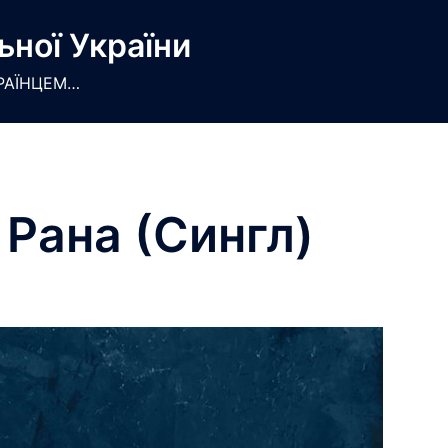
ьної України
РАЇНЦЕМ…
 Рана (Сингл)