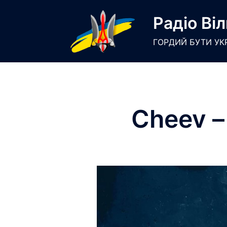
Skip
Радіо Віл
to
content
ГОРДИЙ БУТИ УК
Cheev –