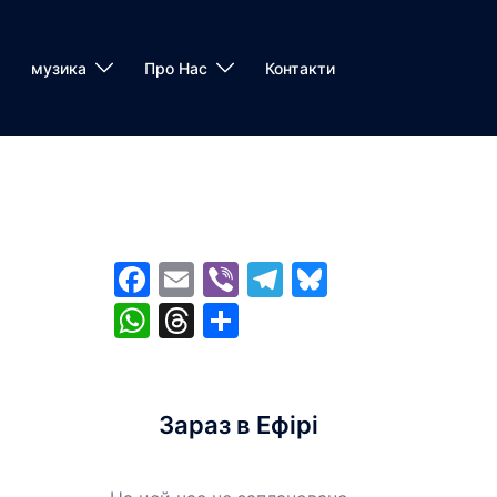
музика
Про Нас
Контакти
Facebook
Email
Viber
Telegram
Bluesky
WhatsApp
Threads
Share
Зараз в Ефірі