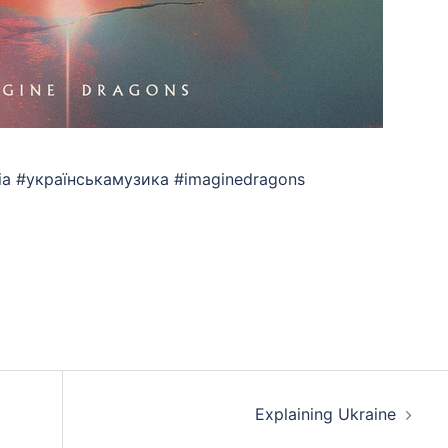
ssia #українськамузика #imaginedragons
App
eads
hare
Explaining Ukraine