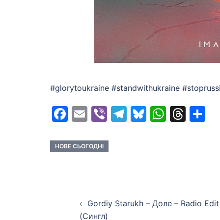
#glorytoukraine #standwithukraine #stopru
Facebook
Email
Viber
Telegram
Bluesky
Whats
Thr
S
НОВЕ СЬОГОДНІ
Post
Gordiy Starukh – Доле – Radio Edit
navigation
(Сингл)