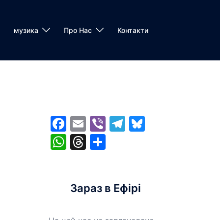
музика
Про Нас
Контакти
Facebook
Email
Viber
Telegram
Bluesky
WhatsApp
Threads
Share
Зараз в Ефірі