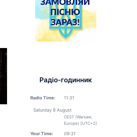
Радіо-годинник
Radio Time:
11
:
31
Saturday 8 August
CEST (Warsaw,
Europe) [UTC+2]
Your Time:
09
:
31