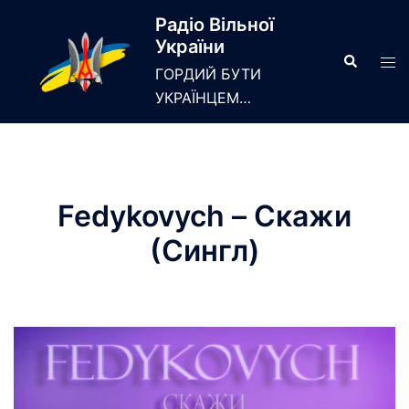
Skip
Радіо Вільної
to
України
content
Search
Tog
ГОРДИЙ БУТИ
men
УКРАЇНЦЕМ…
Fedykovych – Скажи
(Сингл)