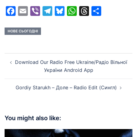
Facebook
Email
Viber
Telegram
Bluesky
WhatsApp
Threads
Share
НОВЕ СЬОГОДНІ
Post
Download Our Radio Free Ukraine/Радіо Вільної
navigation
України Android App
Gordiy Starukh – Доле – Radio Edit (Сингл)
You might also like: