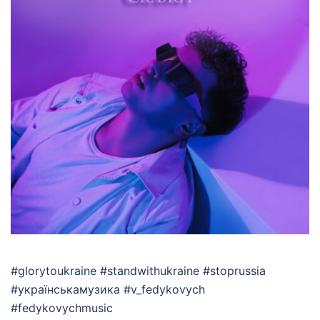
#glorytoukraine #standwithukraine #stoprussia
#українськамузика #v_fedykovych
#fedykovychmusic