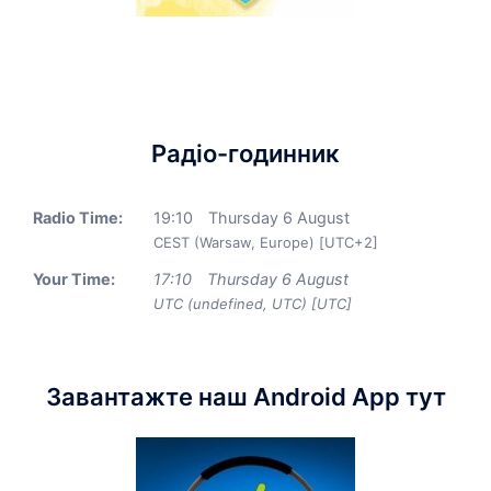
Радіо-годинник
Radio Time:
19
:
10
Thursday 6 August
CEST (Warsaw, Europe) [UTC+2]
Your Time:
17
:
10
Thursday 6 August
UTC (undefined, UTC) [UTC]
Завантажте наш Android App тут