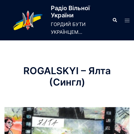
Skip
Радіо Вільної
to
України
content
Search
Tog
ГОРДИЙ БУТИ
men
УКРАЇНЦЕМ…
ROGALSKYI – Ялта
(Сингл)