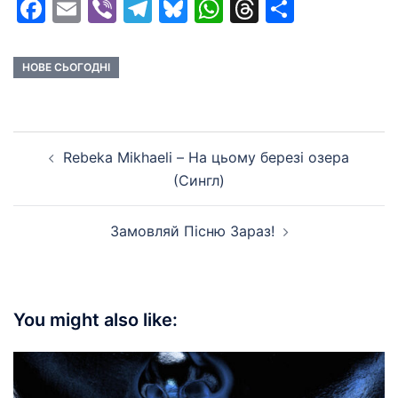
Facebook
Email
Viber
Telegram
Bluesky
WhatsApp
Threads
Share
НОВЕ СЬОГОДНІ
Post
Rebeka Mikhaeli – На цьому березі озера
navigation
(Сингл)
Замовляй Пiсню Зараз!
You might also like: