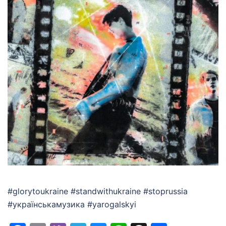
#glorytoukraine #standwithukraine #stoprussia
#українськамузика #yarogalskyi