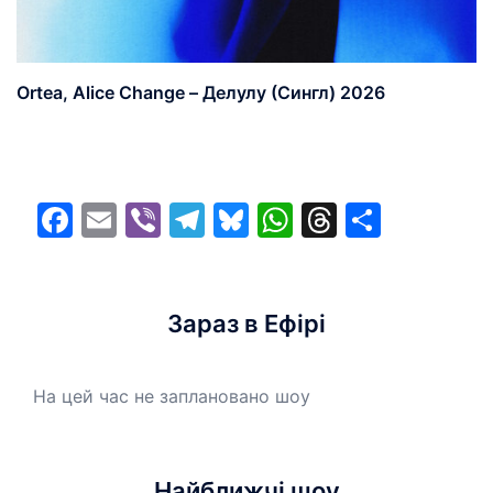
Ortea, Alice Change – Делулу (Сингл) 2026
Facebook
Email
Viber
Telegram
Bluesky
WhatsApp
Threads
Share
Зараз в Ефірі
На цей час не заплановано шоу
Найближчі шоу