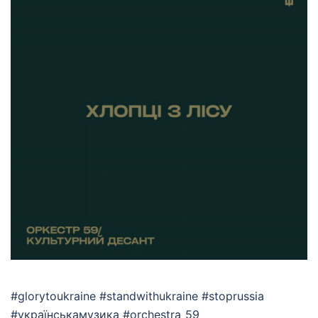
#glorytoukraine #standwithukraine #stoprussia
#українськамузика #orchestra_59