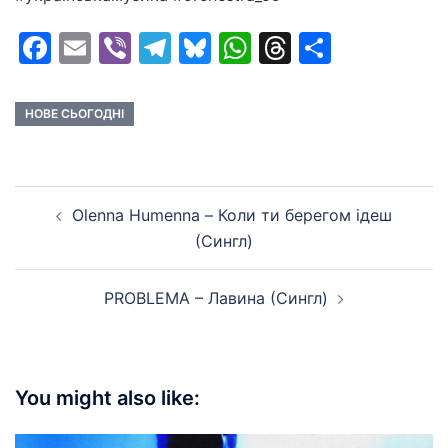
Facebook
Email
Viber
Telegram
Bluesky
WhatsApp
Threads
Share
НОВЕ СЬОГОДНІ
Post
Olenna Humenna – Коли ти берегом ідеш
navigation
(Сингл)
PROBLEMA – Лавина (Сингл)
You might also like: