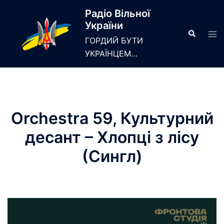
Skip
Радіо Вільної
to
України
content
Search
Tog
ГОРДИЙ БУТИ
men
УКРАЇНЦЕМ…
Orchestra 59, Культурний
десант – Хлопці з лісу
(Сингл)