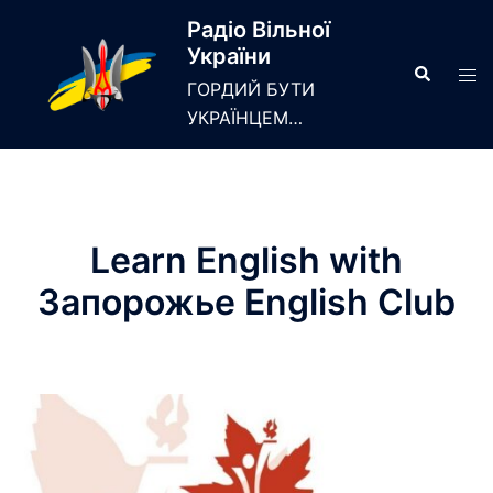
Skip
Радіо Вільної
to
України
content
Search
Tog
ГОРДИЙ БУТИ
men
УКРАЇНЦЕМ…
Learn English with
Запорожье English Club