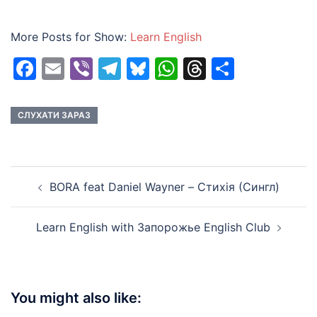
More Posts for Show:
Learn English
Facebook
Email
Viber
Telegram
Bluesky
WhatsApp
Threads
Share
СЛУХАТИ ЗАРАЗ
Post
BORA feat Daniel Wayner – Стихія (Сингл)
navigation
Learn English with Запорожье English Club
You might also like: