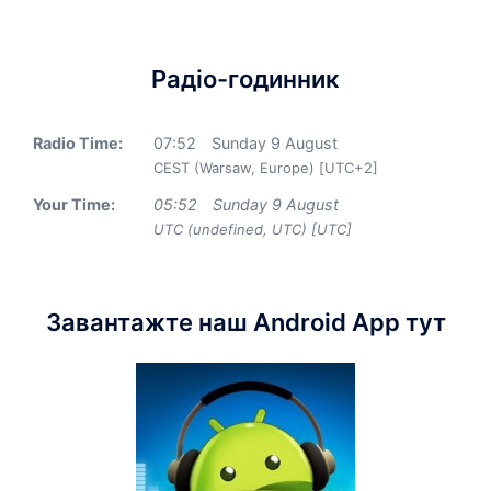
Радіо-годинник
Radio Time:
07
:
52
Sunday 9 August
CEST (Warsaw, Europe) [UTC+2]
Your Time:
05
:
52
Sunday 9 August
UTC (undefined, UTC) [UTC]
Завантажте наш Android App тут