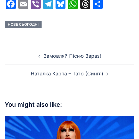
Facebook
Email
Viber
Telegram
Bluesky
WhatsApp
Threads
Share
НОВЕ СЬОГОДНІ
Post
Замовляй Пiсню Зараз!
navigation
Наталка Карпа – Тато (Сингл)
You might also like: