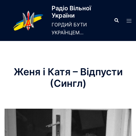
Skip
Радіо Вільної
to
України
content
Search
Tog
ГОРДИЙ БУТИ
men
УКРАЇНЦЕМ…
Женя і Катя – Відпусти
(Сингл)