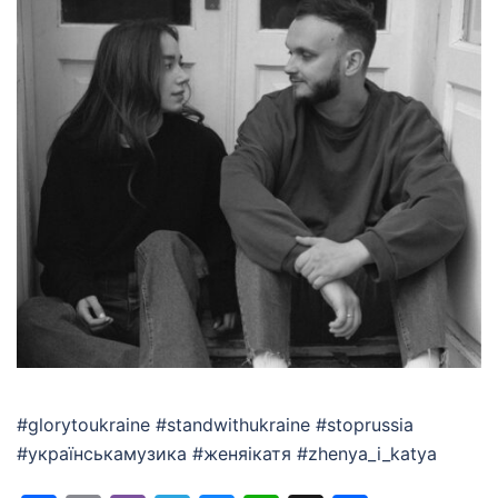
#glorytoukraine #standwithukraine #stoprussia
#українськамузика #женяікатя #zhenya_i_katya