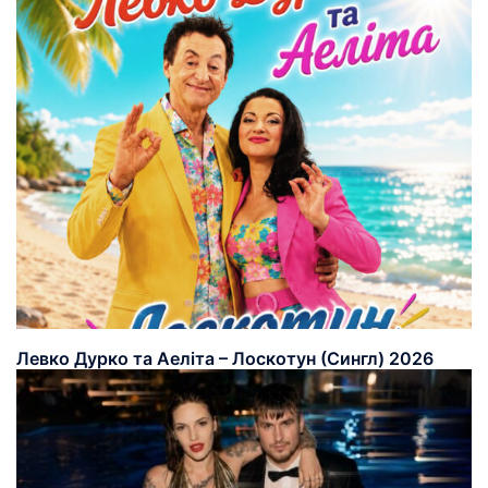
Левко Дурко та Аеліта – Лоскотун (Сингл) 2026