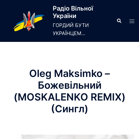
Skip
Радіо Вільної
to
України
content
Search
Tog
ГОРДИЙ БУТИ
men
УКРАЇНЦЕМ…
Oleg Maksimko –
Божевільний
(MOSKALENKO REMIX)
(Сингл)