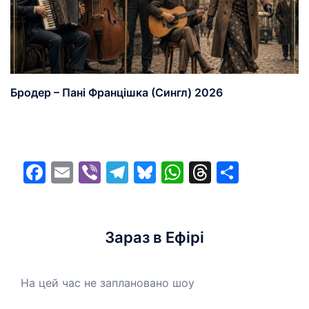
Бродер – Пані Францішка (Сингл) 2026
Facebook
Email
Viber
Telegram
Bluesky
WhatsApp
Threads
Share
Зараз в Ефірі
На цей час не заплановано шоу