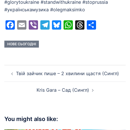
#glorytoukraine #standwithukraine #stoprussia
#українськамузика #olegmaksimko
Facebook
Email
Viber
Telegram
Bluesky
WhatsApp
Threads
Share
НОВЕ СЬОГОДНІ
Post
Твій зайчик пише – 2 хвилини щастя (Сингл)
navigation
Kris Gara – Сад (Сингл)
You might also like: