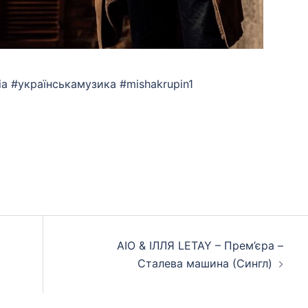
sia #українськамузика #mishakrupin1
App
eads
hare
AIO & ІЛЛЯ LETAY – Прем’єра –
Сталева машина (Сингл)