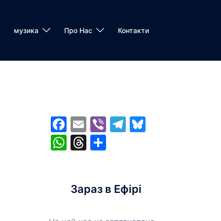
музика
Про Нас
Контакти
Facebook
Email
Viber
Telegram
Bluesky
WhatsApp
Threads
Share
Зараз в Ефірі