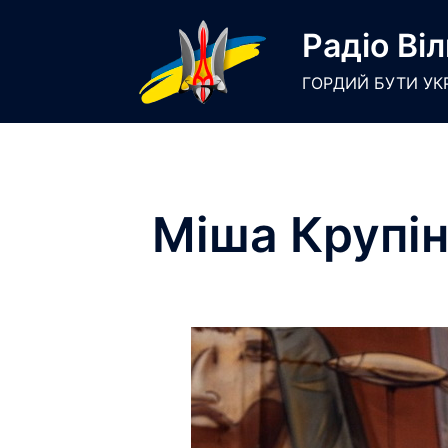
Skip
Радіо Віл
to
content
ГОРДИЙ БУТИ УК
Міша Крупін