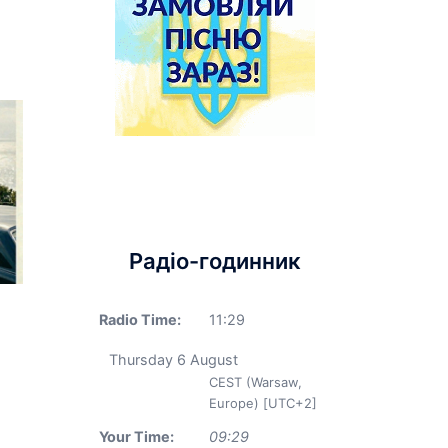
Радіо-годинник
Radio Time:
11
:
29
Thursday 6 August
CEST (Warsaw,
Europe) [UTC+2]
Your Time:
09
:
29