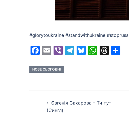
#glorytoukraine #standwithukraine #stoprus
Facebook
Email
Viber
Telegram
Bluesky
Whats
Thr
S
НОВЕ СЬОГОДНІ
Post
Євгенія Сахарова – Ти тут
navigation
(Сингл)