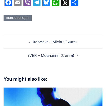
Facebook
Email
Viber
Telegram
Bluesky
WhatsApp
Threads
Share
НОВЕ СЬОГОДНІ
Post
Харфанг – Місія (Сингл)
navigation
iVER – Мовчання (Сингл)
You might also like: