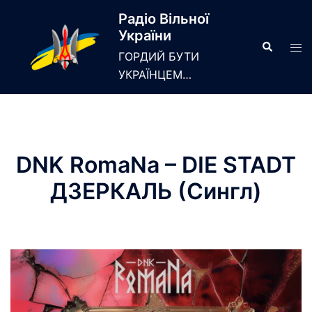
Skip
Радіо Вільної
to
України
content
Search
Tog
ГОРДИЙ БУТИ
men
УКРАЇНЦЕМ…
DNK RomaNa – DIE STADT
ДЗЕРКАЛЬ (Сингл)