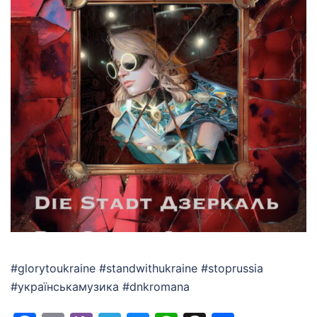
#glorytoukraine #standwithukraine #stoprussia
#українськамузика #dnkromana