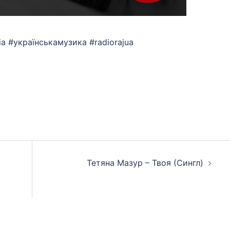
sia #українськамузика #radiorajua
App
eads
hare
Тетяна Мазур – Твоя (Сингл)