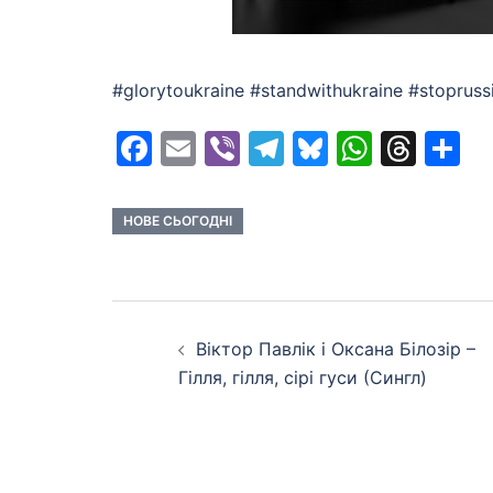
#glorytoukraine #standwithukraine #stoprus
Facebook
Email
Viber
Telegram
Bluesky
Whats
Thr
S
НОВЕ СЬОГОДНІ
Post
Віктор Павлік і Оксана Білозір –
navigation
Гілля, гілля, сірі гуси (Сингл)