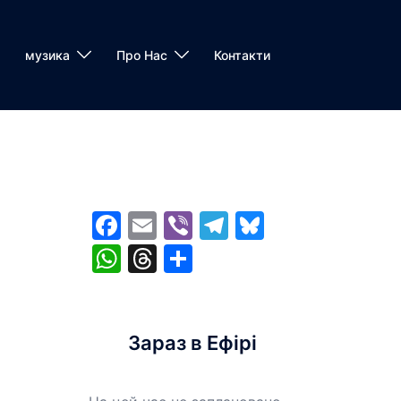
музика
Про Нас
Контакти
Facebook
Email
Viber
Telegram
Bluesky
WhatsApp
Threads
Share
Зараз в Ефірі