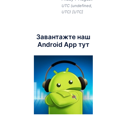
UTC (undefined,
UTC) [UTC]
Завантажте наш
Android App тут