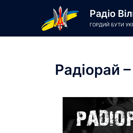
Skip
Радіо Віл
to
content
ГОРДИЙ БУТИ УК
Радіорай –