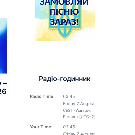
Радіо-годинник
 –
26
Radio Time:
05
:
45
Friday 7 August
CEST (Warsaw,
Europe) [UTC+2]
Your Time:
03
:
45
Friday 7 August