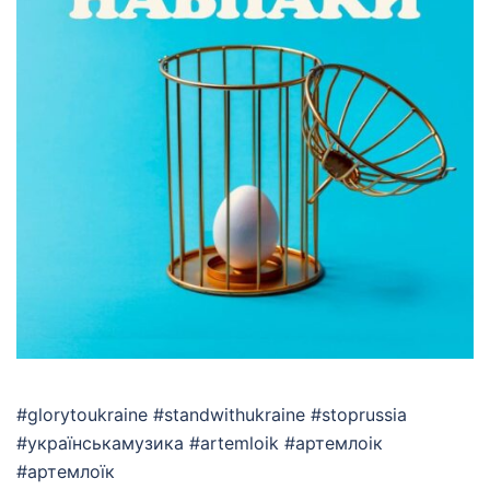
#glorytoukraine #standwithukraine #stoprussia
#українськамузика #artemloik #артемлоік
#артемлоїк