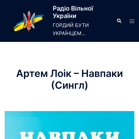
Skip
Радіо Вільної
to
України
content
Search
Tog
ГОРДИЙ БУТИ
men
УКРАЇНЦЕМ…
Артем Лоік – Навпаки
(Сингл)