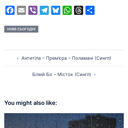
Facebook
Email
Viber
Telegram
Bluesky
WhatsApp
Threads
Share
НОВЕ СЬОГОДНІ
Post
Антитіла – Прем’єра – Поламані (Сингл)
navigation
Білий Бо – Місток (Сингл)
You might also like: