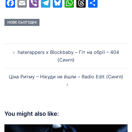
Facebook
Email
Viber
Telegram
Bluesky
WhatsApp
Threads
Share
НОВЕ СЬОГОДНІ
Post
haterappers x Blockbaby – Гіт на обрії – 404
navigation
(Сингл)
Ціна Ритму – Нікуди не йшли – Radio Edit (Сингл)
You might also like: