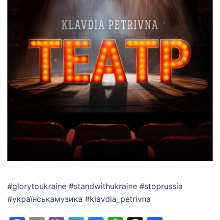
#glorytoukraine #standwithukraine #stoprussia
#українськамузика #klavdia_petrivna