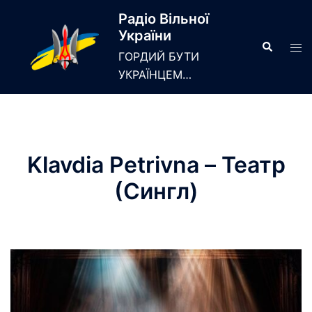
Skip
Радіо Вільної
to
України
content
Search
Tog
ГОРДИЙ БУТИ
men
УКРАЇНЦЕМ…
Klavdia Petrivna – Театр
(Сингл)