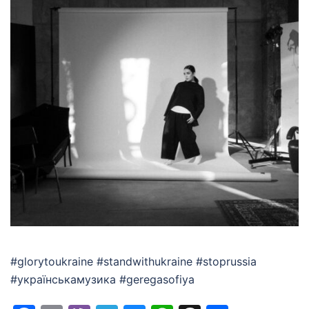
#glorytoukraine #standwithukraine #stoprussia
#українськамузика #geregasofiya