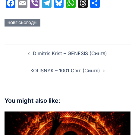
Facebook
Email
Viber
Telegram
Bluesky
WhatsApp
Threads
Share
НОВЕ СЬОГОДНІ
Post
Dimitris Krist – GENESIS (Сингл)
navigation
KOLISNYK – 1001 Світ (Сингл)
You might also like: