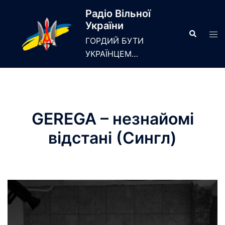
Skip
Радіо Вільної
to
України
content
Search
Tog
ГОРДИЙ БУТИ
men
УКРАЇНЦЕМ…
GEREGA – незнайомі
відстані (Сингл)