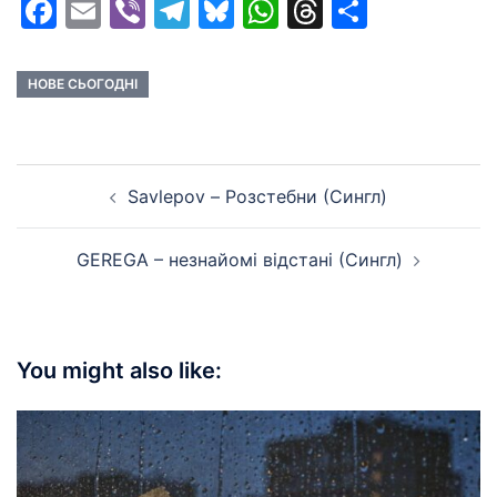
Facebook
Email
Viber
Telegram
Bluesky
WhatsApp
Threads
Share
НОВЕ СЬОГОДНІ
Post
Savlepov – Розстебни (Сингл)
navigation
GEREGA – незнайомі відстані (Сингл)
You might also like: