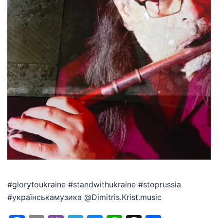
#glorytoukraine #standwithukraine #stoprussia
#українськамузика @Dimitris.Krist.music