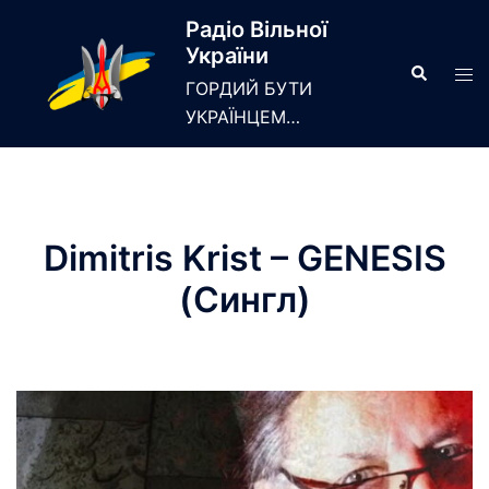
Skip
Радіо Вільної
to
України
content
Search
Tog
ГОРДИЙ БУТИ
men
УКРАЇНЦЕМ…
Dimitris Krist – GENESIS
(Сингл)