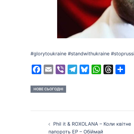
#glorytoukraine #standwithukraine #stopru
Facebook
Email
Viber
Telegram
Bluesky
Whats
Thr
S
НОВЕ СЬОГОДНІ
Post
Phil it & ROXOLANA – Коли квітне
navigation
папороть EP – Обіймай