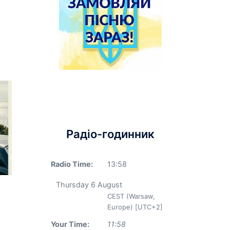
Радіо-годинник
Radio Time:
13
:
58
Thursday 6 August
CEST (Warsaw,
Europe) [UTC+2]
Your Time:
11
:
58