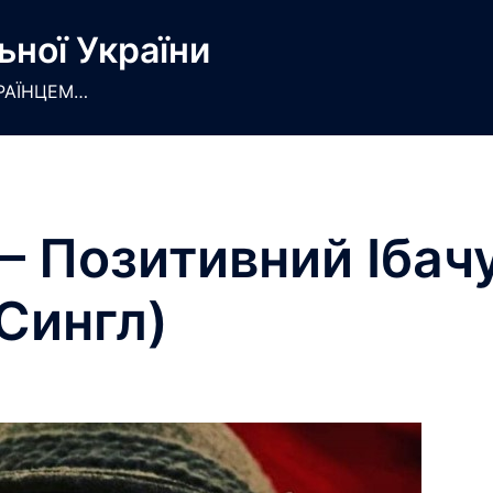
ьної України
РАЇНЦЕМ…
– Позитивний Ібач
Сингл)