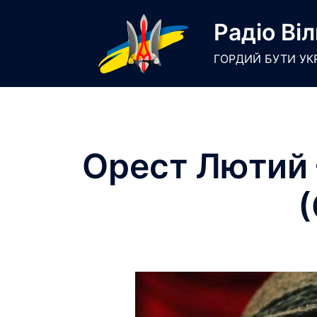
Skip
Радіо Віл
to
content
ГОРДИЙ БУТИ УК
Орест Лютий 
(