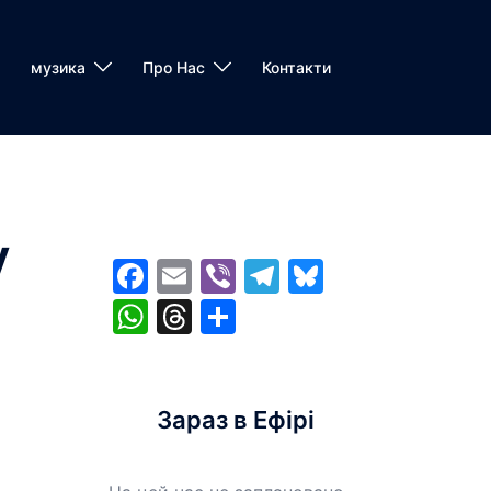
музика
Про Нас
Контакти
у
Facebook
Email
Viber
Telegram
Bluesky
WhatsApp
Threads
Share
Зараз в Ефірі