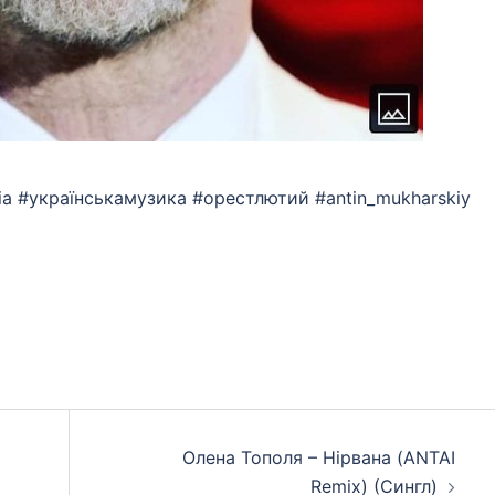
ssia #українськамузика #орестлютий #antin_mukharskiy
App
eads
hare
Олена Тополя – Нірвана (ANTAI
Remix) (Сингл)