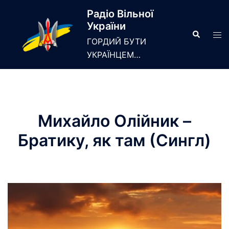
Skip
Радіо Вільної
to
України
content
Search
Tog
ГОРДИЙ БУТИ
men
УКРАЇНЦЕМ…
Михайло Олійник –
Братику, як там (Сингл)