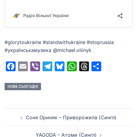
#glorytoukraine #standwithukraine #stoprussia
#українськамузика @michael.oliinyk
Facebook
Email
Viber
Telegram
Bluesky
WhatsApp
Threads
Share
НОВЕ СЬОГОДНІ
Post
Соня Ориняк – Приворожила (Сингл)
navigation
YAGODA – Атоми (Сингл)