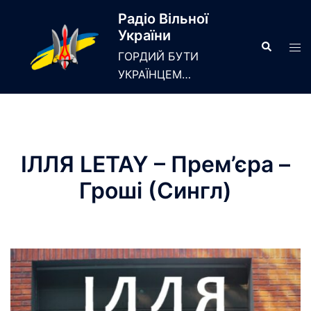
Skip
Радіо Вільної
to
України
content
Search
Tog
ГОРДИЙ БУТИ
men
УКРАЇНЦЕМ…
ІЛЛЯ LETAY – Прем’єра –
Гроші (Сингл)