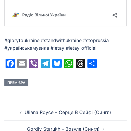
#glorytoukraine #standwithukraine #stoprussia
#українськамузика #letay #letay_official
Facebook
Email
Viber
Telegram
Bluesky
WhatsApp
Threads
Share
ПРЕМ’ЄРА
Post
Uliana Royce – Серце В Сейфі (Сингл)
navigation
Gordiy Starukh – Зозуле (Сингл)