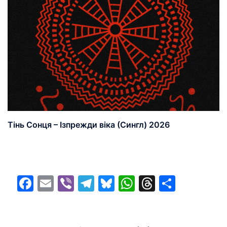
Тінь Сонця – Ізпрежди віка (Сингл) 2026
Facebook
Email
Viber
Telegram
Bluesky
WhatsApp
Threads
Share