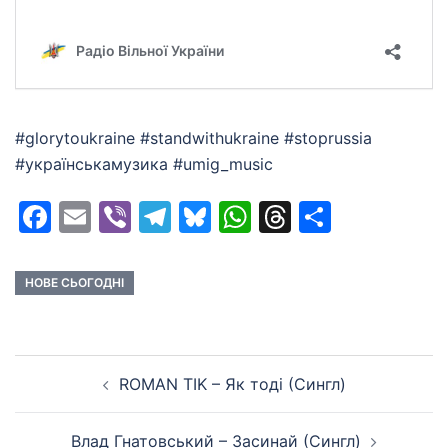
#glorytoukraine #standwithukraine #stoprussia
#українськамузика #umig_music
Facebook
Email
Viber
Telegram
Bluesky
WhatsApp
Threads
Share
НОВЕ СЬОГОДНІ
Post
ROMAN TIK – Як тоді (Сингл)
navigation
Влад Гнатовський – Засинай (Сингл)