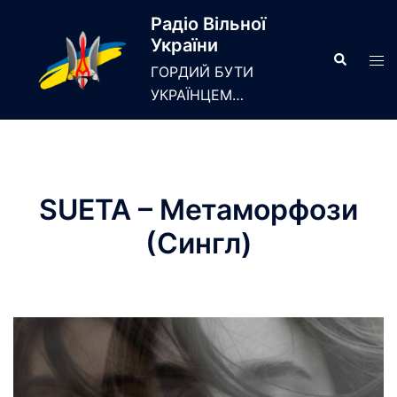
Skip
Радіо Вільної
to
України
content
Search
Tog
ГОРДИЙ БУТИ
men
УКРАЇНЦЕМ…
SUETA – Метаморфози
(Сингл)