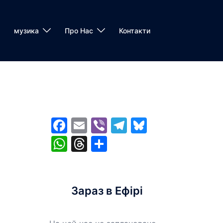
музика
Про Нас
Контакти
Facebook
Email
Viber
Telegram
Bluesky
WhatsApp
Threads
Share
Зараз в Ефірі