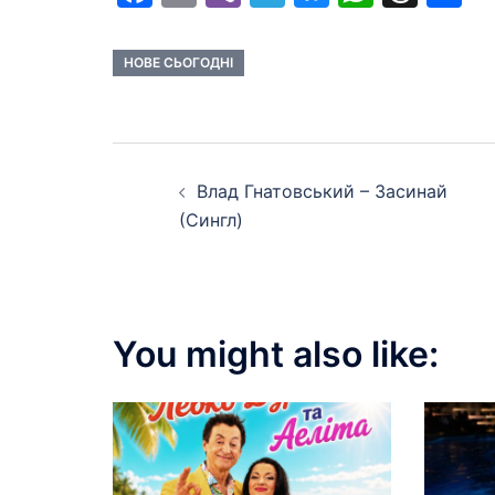
НОВЕ СЬОГОДНІ
Post
Влад Гнатовський – Засинай
navigation
(Сингл)
You might also like: