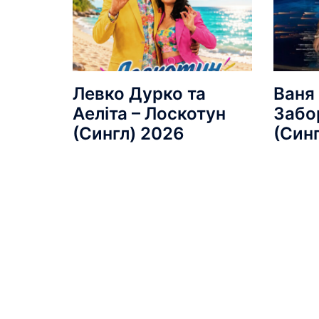
Левко Дурко та
Ваня 
Аеліта – Лоскотун
Забо
(Сингл) 2026
(Син