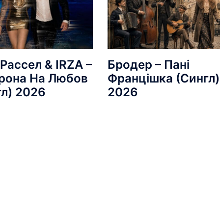
Рассел & IRZA –
Бродер – Пані
рона На Любов
Францішка (Сингл)
гл) 2026
2026