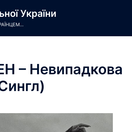
ьної України
РАЇНЦЕМ…
Н – Невипадкова
Сингл)