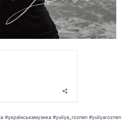
sia #українськамузика #yuliya_roznen #yuliyaroznen
App
eads
hare