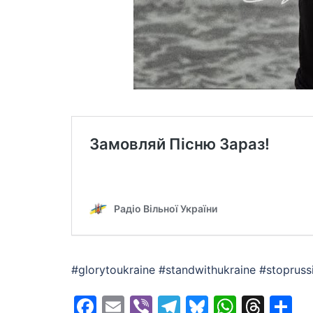
#glorytoukraine #standwithukraine #stoprus
Facebook
Email
Viber
Telegram
Bluesky
Whats
Thr
S