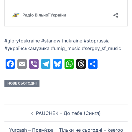
#glorytoukraine #standwithukraine #stoprussia
#українськамузика #umig_music #sergey_sf_music
Facebook
Email
Viber
Telegram
Bluesky
WhatsApp
Threads
Share
НОВЕ СЬОГОДНІ
Post
PAUCHEK – До тебе (Сингл)
navigation
Yurcash – Прем’єра – Тільки не сьогодні – keeroo