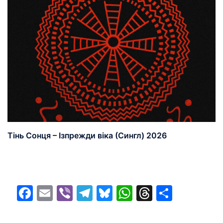
Тінь Сонця – Ізпрежди віка (Сингл) 2026
Facebook
Email
Viber
Telegram
Bluesky
WhatsApp
Threads
Share