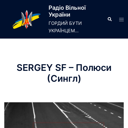
Skip
Радіо Вільної
to
України
content
Search
Tog
ГОРДИЙ БУТИ
men
УКРАЇНЦЕМ…
SERGEY SF – Полюси
(Сингл)