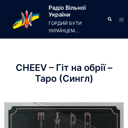
Skip
Радіо Вільної
to
України
content
Search
Tog
ГОРДИЙ БУТИ
men
УКРАЇНЦЕМ…
CHEEV – Гіт на обрії –
Таро (Сингл)