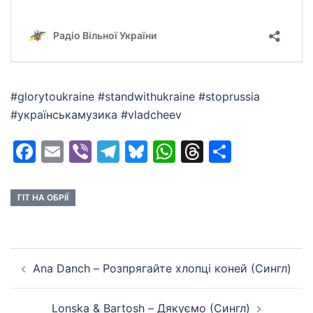
#glorytoukraine #standwithukraine #stoprussia
#українськамузика #vladcheev
Facebook
Email
Viber
Telegram
Bluesky
WhatsApp
Threads
Share
ГІТ НА ОБРІЇ
Post
Ana Danch – Розпрягайте хлопці коней (Сингл)
navigation
Lonska & Bartosh – Дякуємо (Сингл)