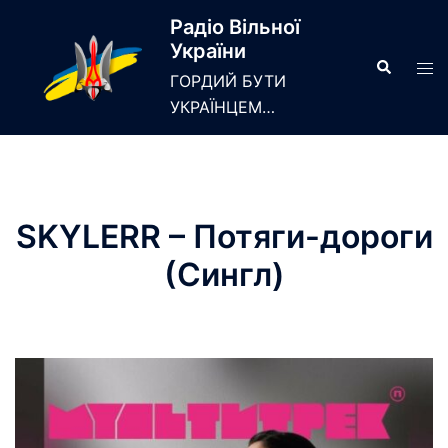
Skip
Радіо Вільної
to
України
content
Search
Tog
ГОРДИЙ БУТИ
men
УКРАЇНЦЕМ…
SKYLERR – Потяги-дороги
(Сингл)