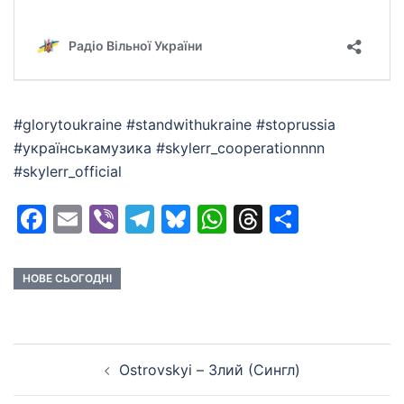
#glorytoukraine #standwithukraine #stoprussia
#українськамузика #skylerr_cooperationnnn
#skylerr_official
Facebook
Email
Viber
Telegram
Bluesky
WhatsApp
Threads
Share
НОВЕ СЬОГОДНІ
Post
Ostrovskyi – Злий (Сингл)
navigation