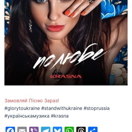
Замовляй Пiсню Зараз!
#glorytoukraine #standwithukraine #stoprussia
#українськамузика #krasna
Facebook
Email
Viber
Telegram
Bluesky
WhatsApp
Threads
Share