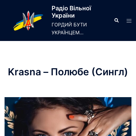
Skip
Радіо Вільної
to
України
content
Search
Tog
ГОРДИЙ БУТИ
men
УКРАЇНЦЕМ…
Krasna – Полюбе (Сингл)