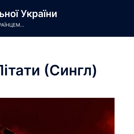
ьної України
РАЇНЦЕМ…
Літати (Сингл)