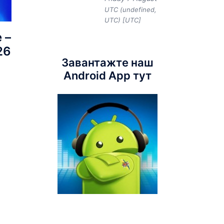
UTC (undefined,
UTC) [UTC]
 –
26
Завантажте наш
Android App тут