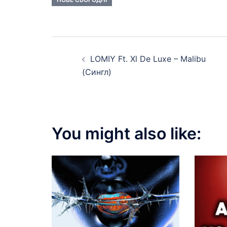
Post
LOMIY Ft. Xl De Luxe – Malibu
navigation
(Сингл)
You might also like: