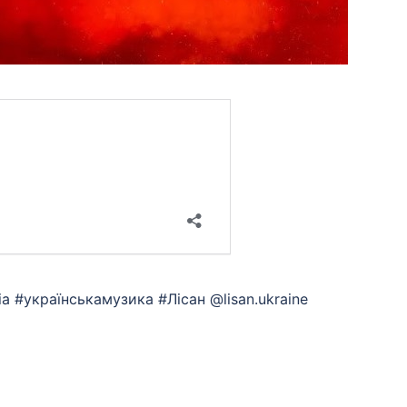
sia #українськамузика #Лісан @lisan.ukraine
App
eads
hare