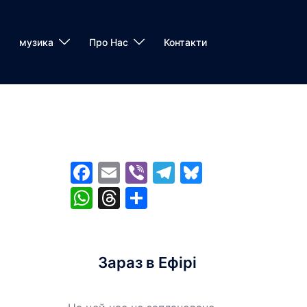
музика
Про Нас
Контакти
Facebook
Email
Viber
Telegram
Bluesky
WhatsApp
Threads
Share
Зараз в Ефірі