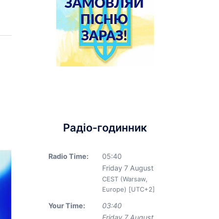
Радіо-годинник
Radio Time:
05
:
40
Friday 7 August
CEST (Warsaw,
Europe) [UTC+2]
Your Time:
03
:
40
Friday 7 August