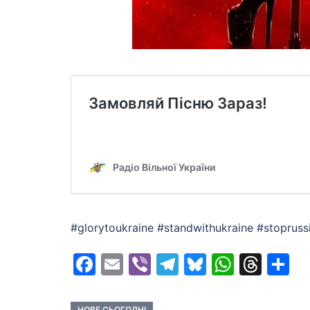
#glorytoukraine #standwithukraine #stoprus
Facebook
Email
Viber
Telegram
Bluesky
Whats
Thr
S
НОВЕ СЬОГОДНІ