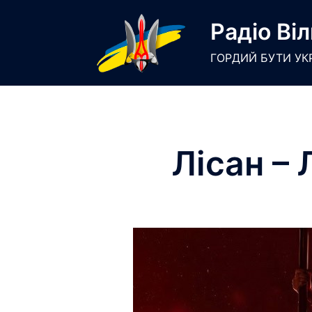
Skip
Радіо Віл
to
content
ГОРДИЙ БУТИ УК
Лісан – 