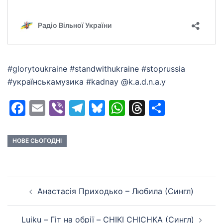
#glorytoukraine #standwithukraine #stoprussia
#українськамузика #kadnay @k.a.d.n.a.y
Facebook
Email
Viber
Telegram
Bluesky
WhatsApp
Threads
Share
НОВЕ СЬОГОДНІ
Post
Анастасія Приходько – Любила (Сингл)
navigation
Luiku – Гіт на обрії – CHIKI CHICHKA (Сингл)