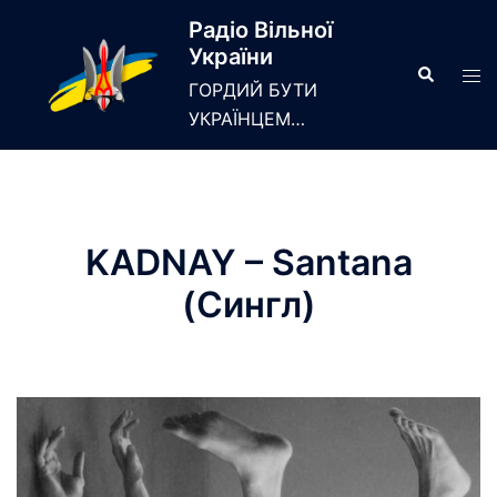
Skip
Радіо Вільної
to
України
content
Search
Tog
ГОРДИЙ БУТИ
men
УКРАЇНЦЕМ…
KADNAY – Santana
(Сингл)