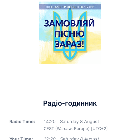
Радіо-годинник
Radio Time:
14
:
20
Saturday 8 August
CEST (Warsaw, Europe) [UTC+2]
Your Time:
12
:
20
Saturday 8 August