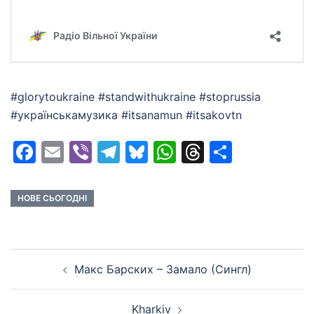
#glorytoukraine #standwithukraine #stoprussia
#українськамузика #itsanamun #itsakovtn
Facebook
Email
Viber
Telegram
Bluesky
WhatsApp
Threads
Share
НОВЕ СЬОГОДНІ
Post
Макс Барских – Замало (Сингл)
navigation
Kharkiv