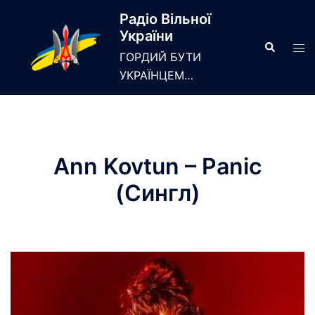
Skip
Радіо Вільної
to
України
content
Search
Tog
ГОРДИЙ БУТИ
men
УКРАЇНЦЕМ…
Ann Kovtun – Panic
(Сингл)