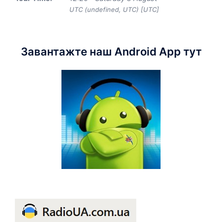
UTC (undefined, UTC) [UTC]
Завантажте наш Android App тут