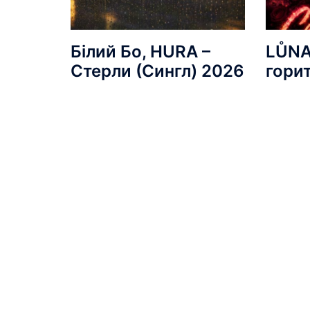
Білий Бо, HURA –
LŮNA
Стерли (Сингл) 2026
гори