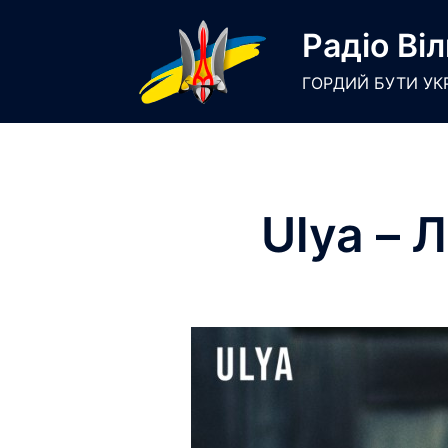
Skip
Радіо Віл
to
content
ГОРДИЙ БУТИ УК
Ulya – 