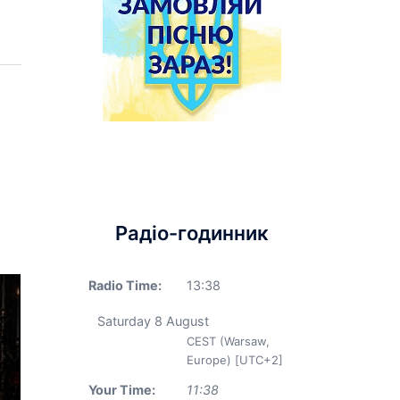
Радіо-годинник
Radio Time:
13
:
38
Saturday 8 August
CEST (Warsaw,
Europe) [UTC+2]
Your Time:
11
:
38