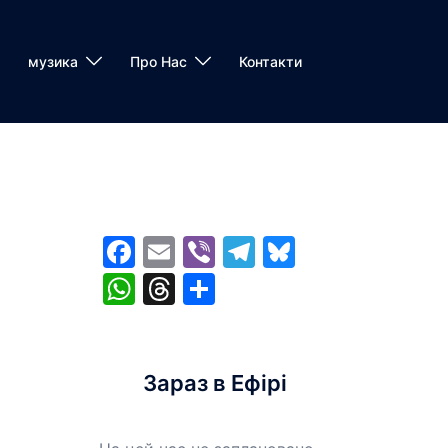
музика
Про Нас
Контакти
Facebook
Email
Viber
Telegram
Bluesky
WhatsApp
Threads
Share
Зараз в Ефірі