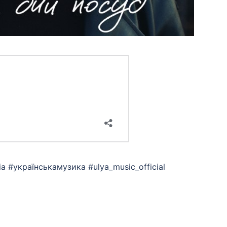
ia #українськамузика #ulya_music_official
App
eads
hare