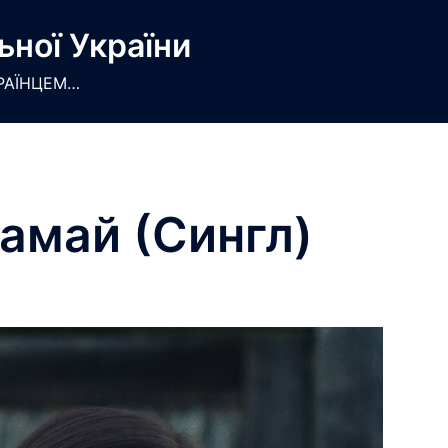
ьної України
РАЇНЦЕМ…
Ламай (Сингл)