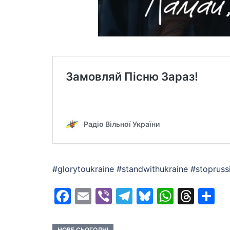
#glorytoukraine #standwithukraine #stopruss
Facebook
Email
Viber
Telegram
Bluesky
Whats
Thr
S
НОВЕ СЬОГОДНІ