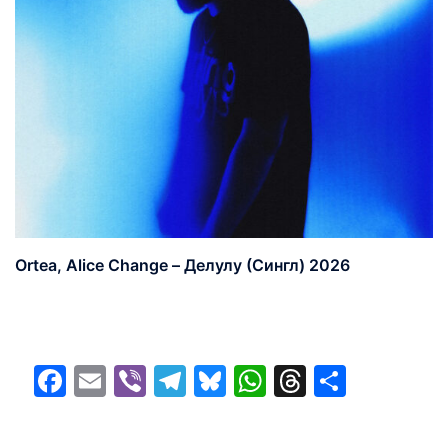
Ortea, Alice Change – Делулу (Сингл) 2026
Facebook
Email
Viber
Telegram
Bluesky
WhatsApp
Threads
Share