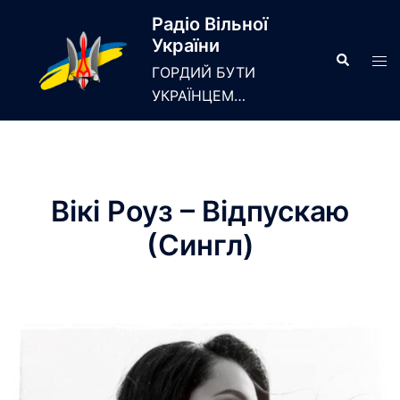
Skip
Радіо Вільної
to
України
content
Search
Tog
ГОРДИЙ БУТИ
men
УКРАЇНЦЕМ…
Вікі Роуз – Відпускаю
(Сингл)