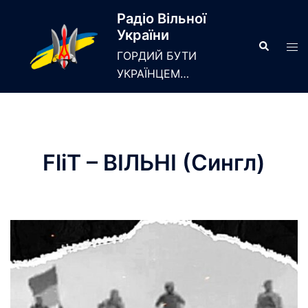
Skip
Радіо Вільної
to
України
content
Search
Tog
ГОРДИЙ БУТИ
men
УКРАЇНЦЕМ…
FliT – ВІЛЬНІ (Сингл)