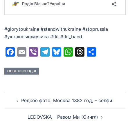
#glorytoukraine #standwithukraine #stoprussia
#українськамузика #flit #flit_band
Facebook
Email
Viber
Telegram
Bluesky
WhatsApp
Threads
Share
НОВЕ СЬОГОДНІ
Post
Редкое фото, Москва 1382 год, – селфи.
navigation
LEDOVSKA – Разом Ми (Сингл)