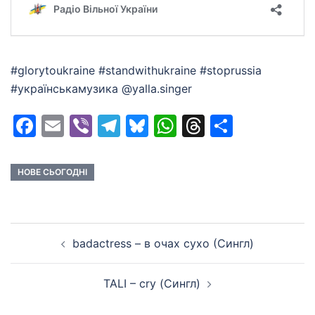
#glorytoukraine #standwithukraine #stoprussia
#українськамузика @yalla.singer
Facebook
Email
Viber
Telegram
Bluesky
WhatsApp
Threads
Share
НОВЕ СЬОГОДНІ
Post
badactress – в очах сухо (Сингл)
navigation
TALI – cry (Сингл)