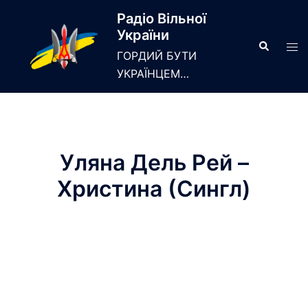
Skip
Радіо Вільної
to
України
content
Search
Tog
ГОРДИЙ БУТИ
men
УКРАЇНЦЕМ…
Уляна Дель Рей –
Христина (Сингл)