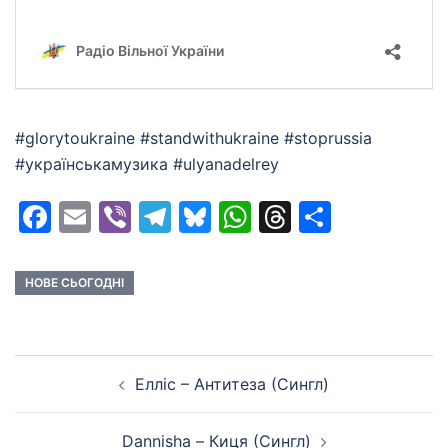
#glorytoukraine #standwithukraine #stoprussia
#українськамузика #ulyanadelrey
Facebook
Email
Viber
Telegram
Bluesky
WhatsApp
Threads
Share
НОВЕ СЬОГОДНІ
Post
Елліс – Антитеза (Сингл)
navigation
Dannisha – Киця (Сингл)