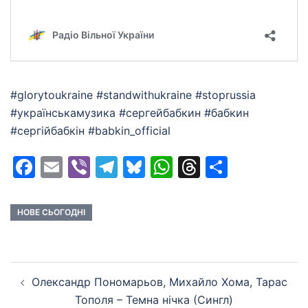
#glorytoukraine #standwithukraine #stoprussia
#українськамузика #сергейбабкин #бабкин
#сергійбабкін #babkin_official
Facebook
Email
Viber
Telegram
Bluesky
WhatsApp
Threads
Share
НОВЕ СЬОГОДНІ
Post
Олександр Пономарьов, Михайло Хома, Тарас
navigation
Тополя – Темна нічка (Сингл)