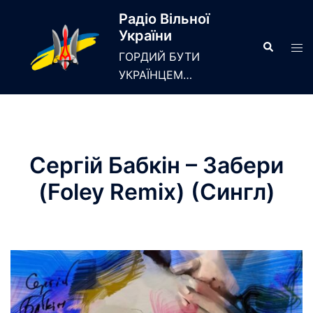
Skip
Радіо Вільної
to
України
content
Search
Tog
ГОРДИЙ БУТИ
men
УКРАЇНЦЕМ…
Сергій Бабкін – Забери
(Foley Remix) (Сингл)