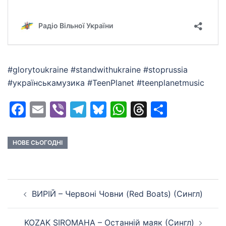
#glorytoukraine #standwithukraine #stoprussia
#українськамузика #TeenPlanet #teenplanetmusic
Facebook
Email
Viber
Telegram
Bluesky
WhatsApp
Threads
Share
НОВЕ СЬОГОДНІ
Post
ВИРІЙ – Червоні Човни (Red Boats) (Сингл)
navigation
KOZAK SIROMAHA – Останній маяк (Сингл)