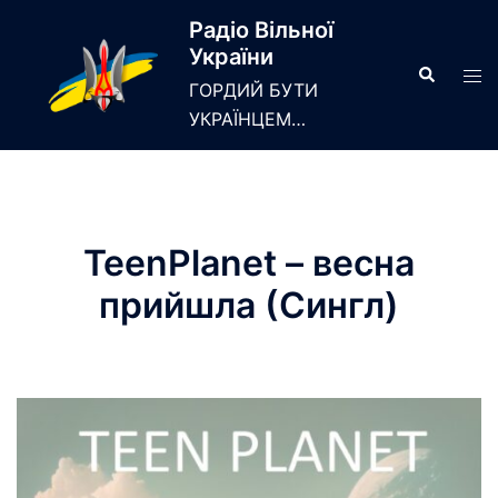
Skip
Радіо Вільної
to
України
content
Search
Tog
ГОРДИЙ БУТИ
men
УКРАЇНЦЕМ…
TeenPlanet – весна
прийшла (Сингл)