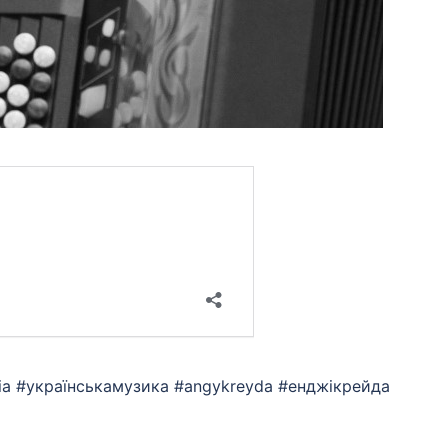
ssia #українськамузика #angykreyda #енджікрейда
App
eads
hare