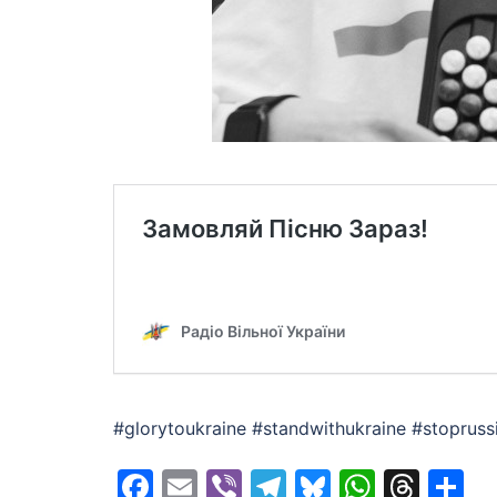
#glorytoukraine #standwithukraine #stopru
Facebook
Email
Viber
Telegram
Bluesky
Whats
Thr
S