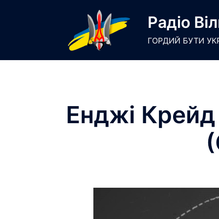
Skip
Радіо Віл
to
content
ГОРДИЙ БУТИ УК
Енджі Крейд 
(