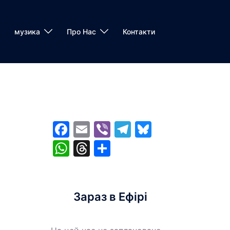
музика
Про Нас
Контакти
Facebook
Email
Viber
Telegram
Bluesky
WhatsApp
Threads
Share
Зараз в Ефірі