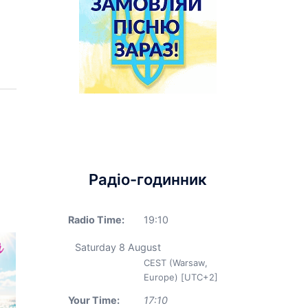
Радіо-годинник
Radio Time:
19
:
10
Saturday 8 August
CEST (Warsaw,
Europe) [UTC+2]
Your Time:
17
:
10