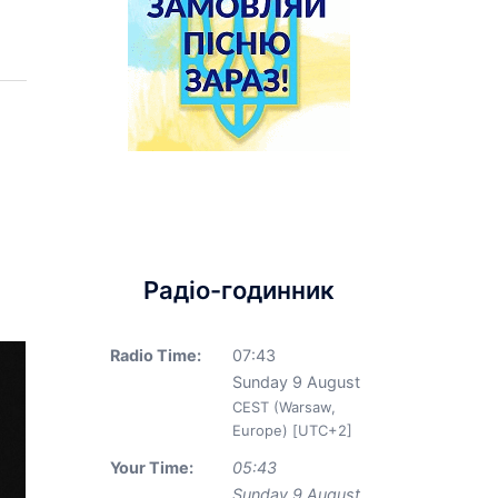
Радіо-годинник
Radio Time:
07
:
43
Sunday 9 August
CEST (Warsaw,
Europe) [UTC+2]
Your Time:
05
:
43
Sunday 9 August