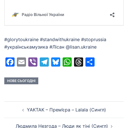
#glorytoukraine #standwithukraine #stoprussia
#українськамузика #Лісан @lisan.ukraine
Facebook
Email
Viber
Telegram
Bluesky
WhatsApp
Threads
Share
НОВЕ СЬОГОДНІ
Post
YAKTAK – Прем’єра – Lalala (Сингл)
navigation
Людмила Незгода – Люди як тіні (Сингл)