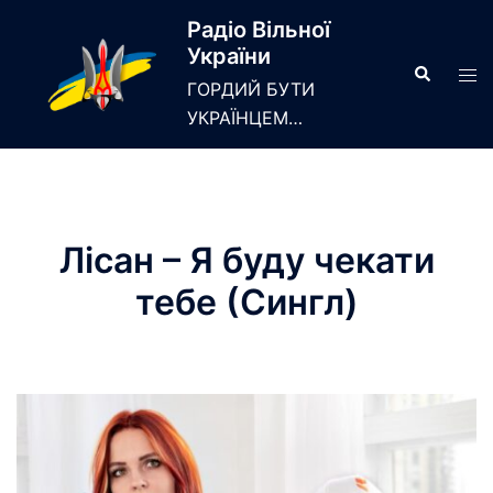
Skip
Радіо Вільної
to
України
content
Search
Tog
ГОРДИЙ БУТИ
men
УКРАЇНЦЕМ…
Лісан – Я буду чекати
тебе (Сингл)