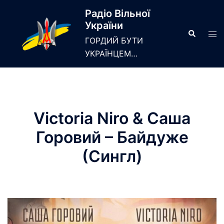
Skip
Радіо Вільної
to
України
content
Search
Tog
ГОРДИЙ БУТИ
men
УКРАЇНЦЕМ…
Victoria Niro & Саша
Горовий – Байдуже
(Сингл)