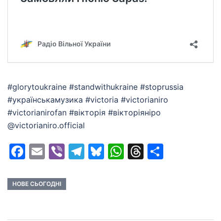
#glorytoukraine #standwithukraine #stoprussia
#українськамузика #victoria #victorianiro
#victorianirofan #вікторія #вікторіяніро
@victorianiro.official
Facebook
Email
Viber
Telegram
Bluesky
WhatsApp
Threads
Share
НОВЕ СЬОГОДНІ