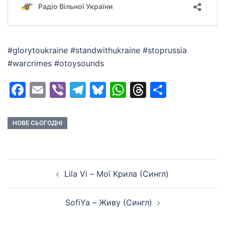
#glorytoukraine #standwithukraine #stoprussia
#warcrimes #otoysounds
Facebook
Email
Viber
Telegram
Bluesky
WhatsApp
Threads
Share
НОВЕ СЬОГОДНІ
Post
Lila Vi – Мої Крила (Сингл)
navigation
SofiYa – Живу (Сингл)