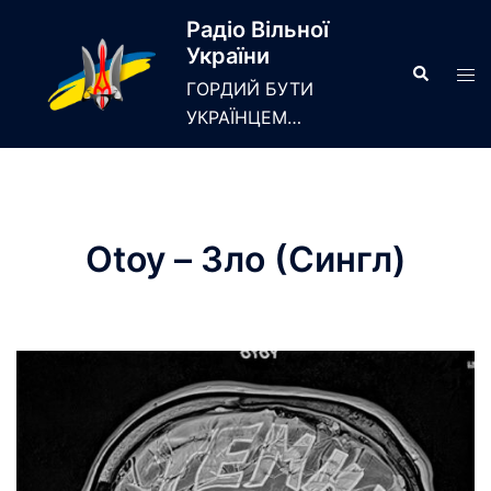
Skip
Радіо Вільної
to
України
content
Search
Tog
ГОРДИЙ БУТИ
men
УКРАЇНЦЕМ…
Otoy – Зло (Сингл)