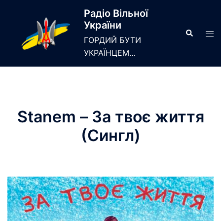
Skip
Радіо Вільної
to
України
content
Search
Tog
ГОРДИЙ БУТИ
men
УКРАЇНЦЕМ…
Stanem – За твоє життя
(Сингл)