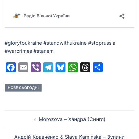
#glorytoukraine #standwithukraine #stoprussia
#warcrimes #stanem
Facebook
Email
Viber
Telegram
Bluesky
WhatsApp
Threads
Share
НОВЕ СЬОГОДНІ
Post
Morozova – Хандра (Сингл)
navigation
Андрій Кравченко & Slava Kaminska – Зупини