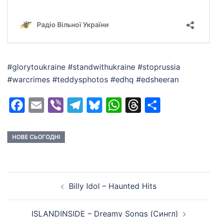
#glorytoukraine #standwithukraine #stoprussia
#warcrimes #teddysphotos #edhq #edsheeran
Facebook
Email
Viber
Telegram
Bluesky
WhatsApp
Threads
Share
НОВЕ СЬОГОДНІ
Post
Billy Idol – Haunted Hits
navigation
ISLANDINSIDE – Dreamy Songs (Сингл)