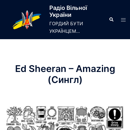
Skip
Радіо Вільної
to
України
content
Search
Tog
ГОРДИЙ БУТИ
men
УКРАЇНЦЕМ…
Ed Sheeran – Amazing
(Сингл)